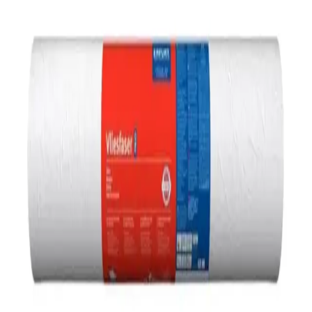
Versand
6,90 €
in Norddeutschland,
9,90 €
im restlichen
Deutschland
für 1
Stück
(
3 kg
)
·
Mehr über unsere Versandkosten
Artikeldetails
Kurzbeschreibung
Merkmale
Kurzbeschreibung
Eine vielseitig einsetzbare Tapete, die sich leicht verarbeiten lässt, im
Alltag besonders strapazierfähig ist und durch ihre abstrakte
Putzoptik zu verschiedenen Einrichtungsstilen passt. Als Allrounder
unter den Vliesfasertapeten sorgt sie dank ihres sehr guten
Nahtverhaltens für ein gleichmäßiges und harmonisches Raumbild.
Merkmale
Technische Daten und Kennwerte laut Herstellerangaben.
EAN
4000599007226